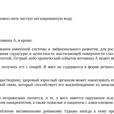
 можно пить чистую негазированную воду.
амина А, в крови.
ания иммунной системы и эмбрионального развития, для рост
жания структуры и целостности выстилающей поверхности глаз 
лепотой. Острый либо хронический избыток витамина А может яв
получать его с пищей. В мясе он содержится в форме ретинол
растворим), здоровый взрослый организм может накапливать ег
ой связи, который способствует его высвобождению из запасов
неправильно питается, и те, у кого имеется нарушение всас
им панкреатитом, а также пожилые и пациенты с алкоголизмом 
ребление витаминными добавками. Однако иногда к нему п