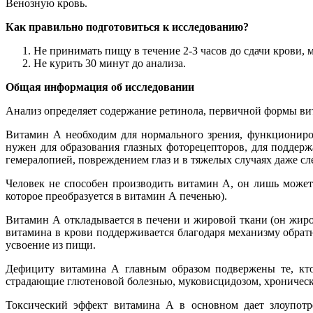
Венозную кровь.
Как правильно подготовиться к исследованию?
Не принимать пищу в течение 2-3 часов до сдачи крови,
Не курить 30 минут до анализа.
Общая информация об исследовании
Анализ определяет содержание ретинола, первичной формы вит
Витамин А необходим для нормального зрения, функциониров
нужен для образования глазных фоторецепторов, для поддер
гемералопией, повреждением глаз и в тяжелых случаях даже с
Человек не способен производить витамин А, он лишь может 
которое преобразуется в витамин А печенью).
Витамин А откладывается в печени и жировой ткани (он жиро
витамина в крови поддерживается благодаря механизму обратн
усвоение из пищи.
Дефициту витамина А главным образом подвержены те, кто 
страдающие глютеновой болезнью, муковисцидозом, хроническ
Токсический эффект витамина А в основном дает злоупот