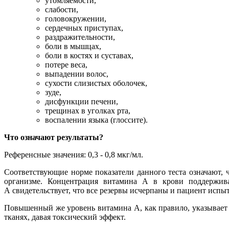
утомляемости,
слабости,
головокружении,
сердечных приступах,
раздражительности,
боли в мышцах,
боли в костях и суставах,
потере веса,
выпадении волос,
сухости слизистых оболочек,
зуде,
дисфункции печени,
трещинах в уголках рта,
воспалении языка (глоссите).
Что означают результаты?
Референсные значения:
0,3 - 0,8 мкг/мл.
Соответствующие норме
показатели данного теста означают, 
организме. Концентрация витамина А в крови поддержива
А
свидетельствует, что все резервы исчерпаны и пациент испы
Повышенный
же
уровень витамина А
, как правило, указывае
тканях, давая токсический эффект.