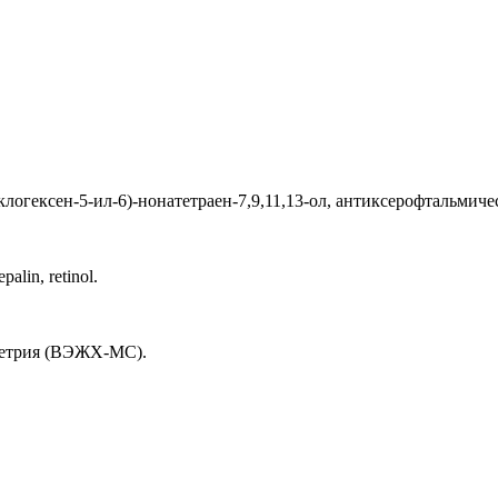
.
логексен-5-ил-6)-нонатетраен-7,9,11,13-ол, антиксерофтальмиче
palin, retinol.
метрия (ВЭЖХ-МС).