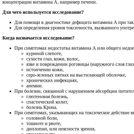
концентрации витамина А, например печени.
Для чего используется исследование?
Для помощи в диагностике дефицита витамина A при так
Для определения уровня токсичности, вызванного употр
Когда назначается исследование?
При симптомах недостатка витамина А или общего недое
куриной слепоте,
сухости глаз, кожи, волос,
язве и повреждении роговицы (наружного слоя глаз
истончении кожи,
серо-зеленых пятнах на выстилающей оболочке,
хронических инфекциях,
анемии.
При болезни, связанной с нарушением абсорбции питате
глютеновая болезнь,
спастический колит,
болезнь Крона.
При симптомах, указывающих на токсическое действие в
головной боли,
тошноте и рвоте,
диплопии, или неясности зрения,