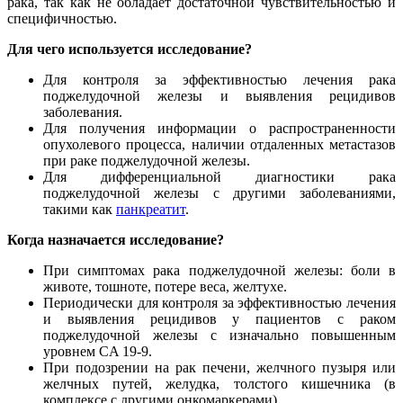
рака, так как не обладает достаточной чувствительностью и
специфичностью.
Для чего используется исследование?
Для контроля за эффективностью лечения рака
поджелудочной железы и выявления рецидивов
заболевания.
Для получения информации о распространенности
опухолевого процесса, наличии отдаленных метастазов
при раке поджелудочной железы.
Для дифференциальной диагностики рака
поджелудочной железы с другими заболеваниями,
такими как
панкреатит
.
Когда назначается исследование?
При симптомах рака поджелудочной железы: боли в
животе, тошноте, потере веса, желтухе.
Периодически для контроля за эффективностью лечения
и выявления рецидивов у пациентов с раком
поджелудочной железы с изначально повышенным
уровнем CA 19-9.
При подозрении на рак печени, желчного пузыря или
желчных путей, желудка, толстого кишечника (в
комплексе с другими онкомаркерами).