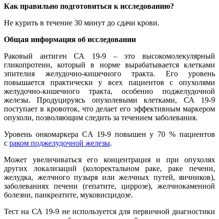
Как правильно подготовиться к исследованию?
Не курить в течение 30 минут до сдачи крови.
Общая информация об исследовании
Раковый антиген СА 19-9 – это высокомолекулярный
гликопротеин, который в норме вырабатывается клетками
эпителия желудочно-кишечного тракта. Его уровень
повышается практически у всех пациентов с опухолями
желудочно-кишечного тракта, особенно поджелудочной
железы. Продуцируясь опухолевыми клетками, СА 19-9
поступает в кровоток, что делает его эффективным маркером
опухоли, позволяющим следить за течением заболевания.
Уровень онкомаркера CA 19-9 повышен у 70 % пациентов
с
раком поджелудочной железы
.
Может увеличиваться его концентрация и при опухолях
других локализаций (колоректальном раке, раке печени,
желудка, желчного пузыря или желчных путей, яичников),
заболеваниях печени (гепатите, циррозе), желчнокаменной
болезни, панкреатите, муковисцидозе.
Тест на СА 19-9 не используется для первичной диагностики