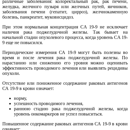
различные заболевания: колоректальный рак, рак печени,
желудка, желчного пузыря или желчных путей, яичников,
заболевания печени (гепатит, цирроз), желчнокаменную
болезнь, панкреатит, муковисцидоз.
При этом нормальная концентрация CA 19-9 не исключает
наличия рака поджелудочной железы. Так бывает на
начальной стадии опухолевого процесса, когда уровень CA 19-
9 еще не повысился.
Периодические измерения СА 19-9 могут быть полезны во
время и после лечения рака поджелудочной железы. По
нарастанию или снижению его уровня можно оценивать
эффективность проводимого лечения или выявлять рецидивы
опухоли.
Отсутствие или пониженное содержание раковых антигенов
СА 19-9 в крови означает:
норму,
успешность проводимого лечения,
раннюю стадию рака поджелудочной железы, когда
уровень онкомаркеров не успел повыситься.
Повышенное содержание раковых антигенов СА 19-9 в крови
означает: