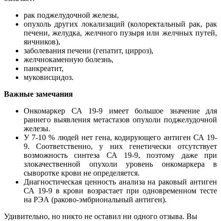
рак поджелудочной железы,
опухоль других локализаций (колоректальный рак, рак
печени, желудка, желчного пузыря или желчных путей,
яичников),
заболевания печени (гепатит, цирроз),
желчнокаменную болезнь,
панкреатит,
муковисцидоз.
Важные замечания
Онкомаркер СА 19-9 имеет большое значение для
раннего выявления метастазов опухоли поджелудочной
железы.
У 7-10 % людей нет гена, кодирующего антиген СА 19-
9. Соответственно, у них генетически отсутствует
возможность синтеза СА 19-9, поэтому даже при
злокачественной опухоли уровень онкомаркера в
сыворотке крови не определяется.
Диагностическая ценность анализа на раковый антиген
СА 19-9 в крови возрастает при одновременном тесте
на РЭА (раково-эмбриональный антиген).
Удивительно, но никто не оставил ни одного отзыва. Вы