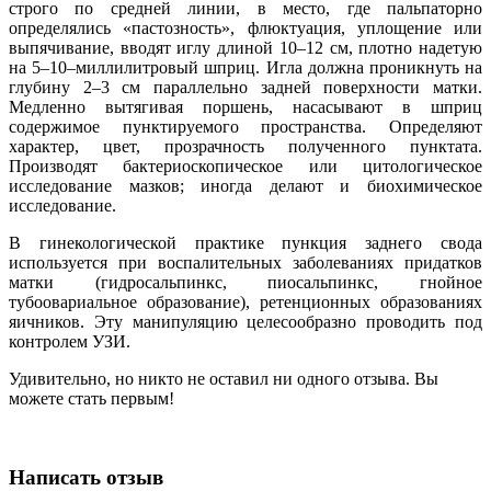
строго по средней линии, в место, где пальпаторно
определялись «пастозность», флюктуация, уплощение или
выпячивание, вводят иглу длиной 10–12 см, плотно надетую
на 5–10–миллилитровый шприц. Игла должна проникнуть на
глубину 2–3 см параллельно задней поверхности матки.
Медленно вытягивая поршень, насасывают в шприц
содержимое пунктируемого пространства. Определяют
характер, цвет, прозрачность полученного пунктата.
Производят бактериоскопическое или цитологическое
исследование мазков; иногда делают и биохимическое
исследование.
В гинекологической практике пункция заднего свода
используется при воспалительных заболеваниях придатков
матки (гидросальпинкс, пиосальпинкс, гнойное
тубоовариальное образование), ретенционных образованиях
яичников. Эту манипуляцию целесообразно проводить под
контролем УЗИ.
Удивительно, но никто не оставил ни одного отзыва. Вы
можете стать первым!
Написать отзыв