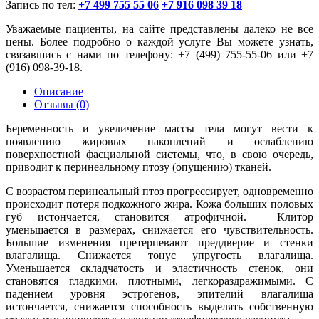
Запись по тел:
+7 499 755 55 06
+7 916 098 39 18
Уважаемые пациенты, на сайте представлены далеко не все
цены. Более подробно о каждой услуге Вы можете узнать,
связавшись с нами по телефону: +7 (499) 755-55-06 или +7
(916) 098-39-18.
Описание
Отзывы
(0)
Беременность и увеличение массы тела могут вести к
появлению жировых накоплений и ослаблению
поверхностной фасциальной системы, что, в свою очередь,
приводит к перинеальному птозу (опущению) тканей.
С возрастом перинеальный птоз прогрессирует, одновременно
происходит потеря подкожного жира. Кожа больших половых
губ истончается, становится атрофичной. Клитор
уменьшается в размерах, снижается его чувствительность.
Большие изменения претерпевают преддверие и стенки
влагалища. Снижается тонус упругость влагалища.
Уменьшается складчатость и эластичность стенок, они
становятся гладкими, плотными, легкораздражимыми. С
падением уровня эстрогенов, эпителий влагалища
истончается, снижается способность выделять собственную