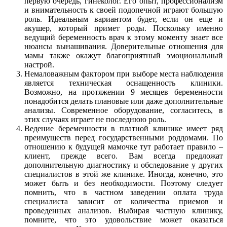
первую очередь, гинеколог. Его опыт, профессионализм
и внимательность к своей подопечной играют большую
роль. Идеальным вариантом будет, если он еще и
акушер, который примет роды. Поскольку именно
ведущий беременность врач к этому моменту знает все
нюансы вынашивания. Доверительные отношения для
мамы также окажут благоприятный эмоциональный
настрой.
Немаловажным фактором при выборе места наблюдения
является техническая оснащенность клиники.
Возможно, на протяжении 9 месяцев беременности
понадобится делать плановые или даже дополнительные
анализы. Современное оборудование, согласитесь, в
этих случаях играет не последнюю роль.
Ведение беременности в платной клинике имеет ряд
преимуществ перед государственными роддомами. По
отношению к будущей мамочке тут работает правило –
клиент, прежде всего. Вам всегда предложат
дополнительную диагностику и обследование у других
специалистов в этой же клинике. Иногда, конечно, это
может быть и без необходимости. Поэтому следует
помнить, что в частном заведении оплата труда
специалиста зависит от количества приемов и
проведенных анализов. Выбирая частную клинику,
помните, что это удовольствие может оказаться