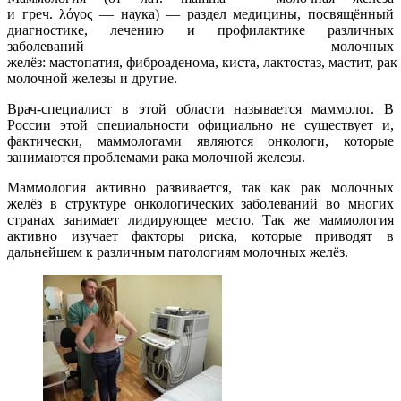
и
греч.
λόγος
— наука) — раздел
медицины
, посвящённый
диагностике, лечению и профилактике различных
заболеваний
молочных
желёз
:
мастопатия
,
фиброаденома
,
киста
,
лактостаз
,
мастит
,
рак
молочной железы
и другие.
Врач-специалист в этой области называется маммолог. В
России этой специальности официально не существует и,
фактически, маммологами являются
онкологи
, которые
занимаются проблемами рака молочной железы.
Маммология активно развивается, так как
рак молочных
желёз
в структуре
онкологических
заболеваний во многих
странах занимает лидирующее место. Так же маммология
активно изучает факторы риска, которые приводят в
дальнейшем к различным патологиям молочных желёз.