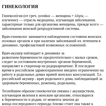
ГИНЕКОЛОГИЯ
Гинеколо́гия (от
греч.
γυναίκα
— женщина +
λόγος
—
изучение) — отрасль медицины, изучающая
заболевания
,
характерные только для организма
женщины
, прежде всего —
заболевания женской
репродуктивной системы
.
Врач-гинеколог занимается наблюдением состояния женских
половых органов и при наличии заболеваний их лечением в
динамике, профилактикой возможных осложнений.
Врач
-
акушер
наблюдает в динамике за
развитием
беременности
предпочтительно с малых сроков,
следит за состоянием внутренних органов беременной,
направляет в стационар на родоразрешение. В последнее
время в российском здравоохранении введено ограничение на
работу в родильных домах врачей
женских консультаций
. Т.е.
российский акушер - врач родильного дома, наблюдающий за
здоровьем беременных,
рожениц
,
родильниц
.
Теснейшим образом гинекология связана с
акушерством
,
изучающим явления в женском организме, относящиеся
к
беременности
и
родам
, от момента зачатия до
конца
послеродового периода
; близко стоит она также к