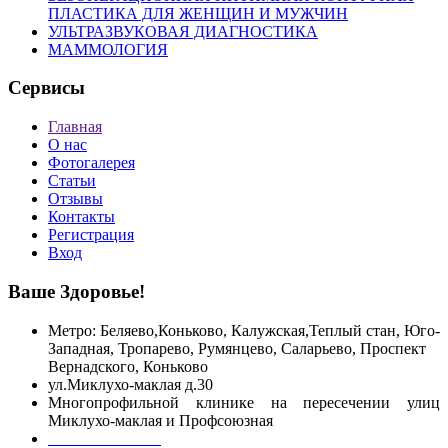
ПЛАСТИКА ДЛЯ ЖЕНЩИН И МУЖЧИН
УЛЬТРАЗВУКОВАЯ ДИАГНОСТИКА
МАММОЛОГИЯ
Сервисы
Главная
О нас
Фотогалерея
Статьи
Отзывы
Контакты
Регистрация
Вход
Ваше Здоровье!
Метро: Беляево,Коньково, Калужская,Теплый стан, Юго-
Западная, Тропарево, Румянцево, Саларьево, Проспект
Вернадского,
Коньково
ул.Миклухо-маклая д.30
Многопрофильной клинике на пересечении улиц
Миклухо-маклая и Профсоюзная
+7 499 755 55 06