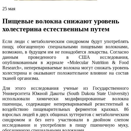
25
мая
Пищевые волокна снижают уровень
холестерина естественным путем
Если люди с метаболическим синдромом будут употреблять
пищу, обогащенную специальными пищевыми волокнами,
возможно, в будущем им не понадобятся лекарства. Согласно
данным проведенного в США исследования,
опубликованным в журнале «Molecular Nutrition & Food
Research», неперевариваемые волокна могут снижать уровень
холестерина и оказывают положительное влияние на состав
тканей организма.
Для этого исследования ученые из Государственного
Университета Южной Дакоты (South Dakota State University)
использовали химически модифицированные волокна
пшеницы, содержащие неперевариваемый резистентный к
воздействию пищеварительных ферментов крахмал. 86
взрослых людей в двух общинах хуттеритов с метаболическим
синдромом и без него участвовали в двойном слепом
исследовании и употребляли в пищу пшеничную муку,
обогащенную специальными волокнами.