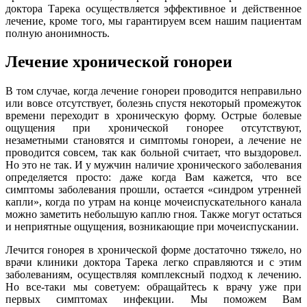
доктора Тарека осуществляется эффективное и действенное
лечение, кроме того, мы гарантируем всем нашим пациентам
полную анонимность.
Лечение хронической гонореи
В том случае, когда лечение гонореи проводится неправильно
или вовсе отсутствует, болезнь спустя некоторый промежуток
времени переходит в хроническую форму. Острые болевые
ощущения при хронической гонорее отсутствуют,
незаметными становятся и симптомы гонореи, а лечение не
проводится совсем, так как больной считает, что выздоровел.
Но это не так. И у мужчин наличие хронического заболевания
определяется просто: даже когда Вам кажется, что все
симптомы заболевания прошли, остается «синдром утренней
капли», когда по утрам на конце мочеиспускательного канала
можно заметить небольшую каплю гноя. Также могут остаться
и неприятные ощущения, возникающие при мочеиспускании.
Лечится гонорея в хронической форме достаточно тяжело, но
врачи клиники доктора Тарека легко справляются и с этим
заболеваниям, осуществляя комплексный подход к лечению.
Но все-таки мы советуем: обращайтесь к врачу уже при
первых симптомах инфекции. Мы поможем Вам