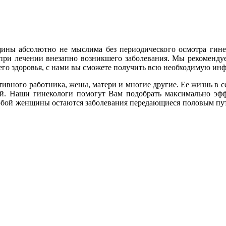
ны абсолютно не мыслима без периодического осмотра гине
 при лечении внезапно возникшего заболевания. Мы рекомендуе
оего здоровья, с нами вы сможете получить всю необходимую ин
ивного работника, жены, матери и многие другие. Ее жизнь в с
й. Наши гинекологи помогут Вам подобрать максимально эфф
любой женщины остаются заболевания передающиеся половым пут